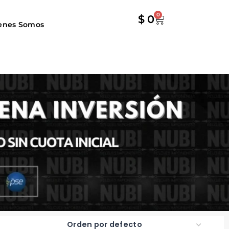
0
$
0
enes Somos