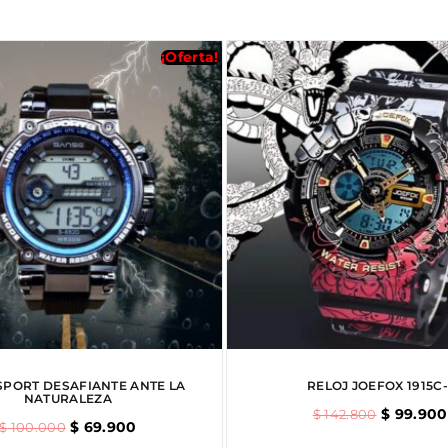
¡Oferta!
SPORT DESAFIANTE ANTE LA
RELOJ JOEFOX 1915C-
NATURALEZA
$
99.900
$
142.800
$
69.900
$
100.000