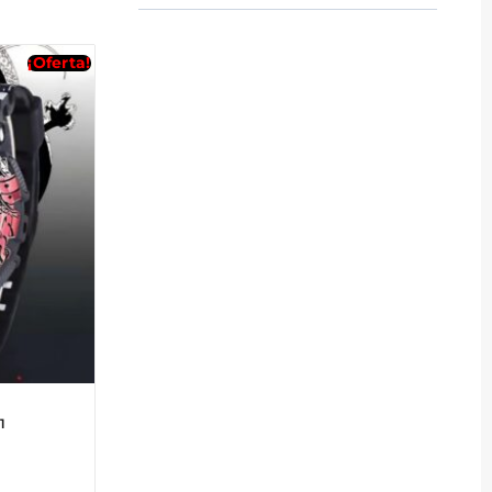
¡Oferta!
1