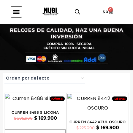
0
$
0
Quíenes Somos
Términos y Condiciones
¡Oferta!
¡Oferta!
CURREN 8488 SILICONA
$
169.900
$
205.900
CURREN 8442 AZUL OSCURO
$
169.900
$
225.000