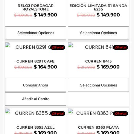
RELOJ POEDAGAR
EDICIÓN LIMITADA R1 SANDA
ROYALSTONE
6235
$
149.900
$
149.900
$
188.900
$
189.900
Seleccionar Opciones
Seleccionar Opciones
¡Oferta!
¡Oferta!
CURREN 8291 CAFE
CURREN 8415
$
164.900
$
169.900
$
199.500
$
215.900
Comprar Ahora
Seleccionar Opciones
Añadir Al Carrito
¡Oferta!
¡Oferta!
CURREN 8355 AZUL
CURREN 8363 PLATA
$
169.900
$
169.900
$
219.900
$
215.900